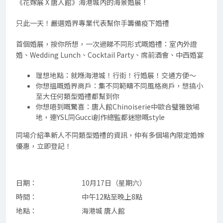
《花嫁展 X 唐人館》海港城內的海景婚展！
只此一天！嚴選婚界專業代表幫你手籌備疫下婚禮
首個婚展，按你所想，一次過睇不同形式嘅婚禮：室內外證
婚、Wedding Lunch、Cocktail Party、席前酒會、中西婚宴
理想地點：就喺海港城！行街！行婚展！交通方便～
你想搵嘅婚界商戶：集不同範疇不同風格商戶，想搞小
至大任何類型婚禮都幫到你
你想唔到嘅驚喜：唐人館Chinoiserie中歐合璧雅致場
地，連YSL同Gucci創作總監都迷戀嘅style
同場介紹準新人不同類型婚禮的資訊，仲有多個場內限定婚嫁
優惠，立即登記！
日期：
10月17日（星期六）
時間：
中午12點至晚上8點
地點：
海港城 唐人館