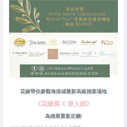
花嫁帶你參觀海港城最新高級婚宴場地
《花嫁展 X 唐人館》
為婚展重新定義!