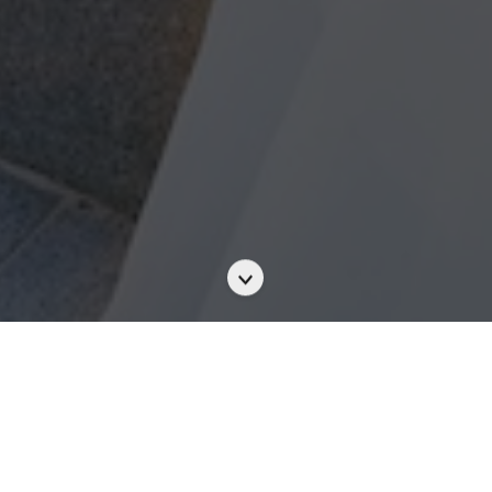
Scroll
to
the
next
section
二月初春・浪漫回歸 充滿藝術感的婚展