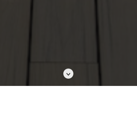
Scroll
to
the
next
section
極受香港新人喜愛度假式婚禮場地
親身參觀酒店多個室內外婚宴場地