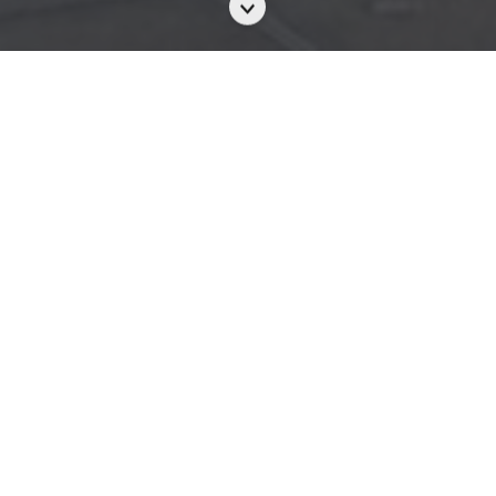
Scroll
to
the
next
section
2024年7月27日（星期六）
花嫁展@香港美利酒店
香港美利酒店The Murray, Hong Kong與《花
嫁》為準新人打造嶄新婚嫁嘉年華《花嫁展@香
港美利酒店 Pink Romance Day》，不但開放酒
店內4大特色婚禮場地，包括： 古典優雅半露天
證婚場地：拱廊 (The Arches) 、露天園景婚禮場
地Cotton Tree Terrace、酒店頂層的特色婚宴場
地：Popinjays及輕奢華夢幻婚宴場地：Niccolo