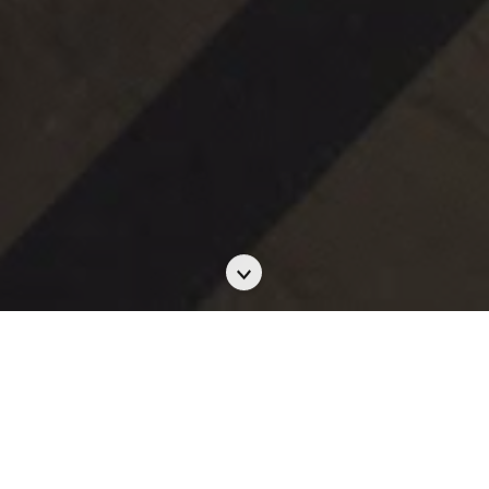
Scroll
to
the
next
section
花嫁展@香港文華東方酒店