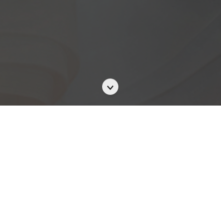
Scroll
to
the
next
section
2023年5月26日（星期五 - 公眾假期）
於香港金域假日酒店舉辦
花嫁展@香港金域假日酒店