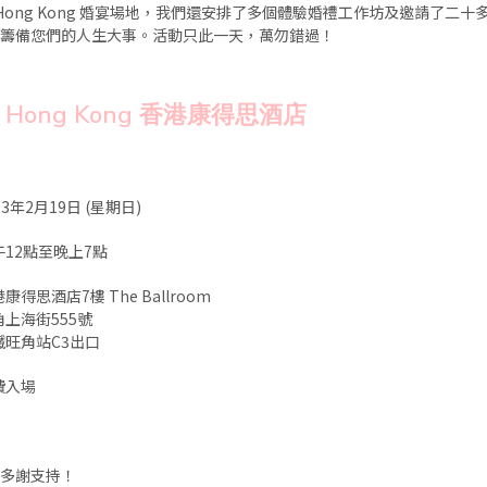
s, Hong Kong 婚宴場地，我們還安排了多個體驗婚禮工作坊及邀請了二
邊籌備您們的人生大事。活動只此一天，萬勿錯過！
, Hong Kong 香港康得思酒店
23年2月19日 (星期日)
午12點至晚上7點
康得思酒店7樓 The Ballroom
角上海街555號
鐵旺角站C3出口
費入場
！多謝支持！