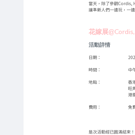
當天，除了參觀Cordi
讓準新人們一邊玩，一
花嫁展@Cordis
活動詳情
日期：
20
時間：
中
地點：
香港
旺
港
費用：
免
是次活動經已圓滿結束