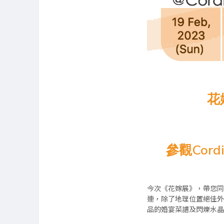
花
參觀Cord
今次《花嫁展》，帶您
連，除了地理位置絕佳
品的婚宴菜譜及閃爍水